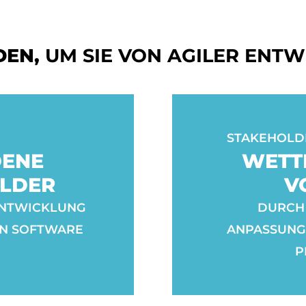
DEN,
UM SIE VON AGILER ENT
STAKEHOLDE
DENE
WETT
LDER
V
ENTWICKLUNG
DURCH 
ON SOFTWARE
ANPASSUNGS
P