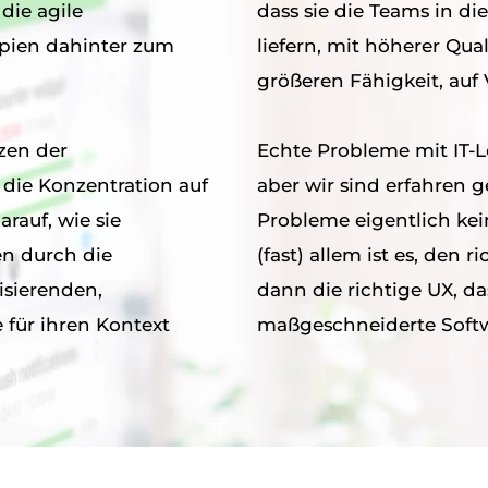
 die agile
dass sie die Teams in die Lage 
ipien dahinter zum
liefern, mit höherer Qua
größeren Fähigkeit, auf
zen der
Echte Probleme mit IT-L
 die Konzentration auf
aber wir sind erfahren 
Probleme eigentlich keine IT-Probleme sind. Der Schlüssel zu
n durch die
(fast) allem ist es, den
sierenden,
dann die richtige UX, das richtige Design und nicht zuletzt eine
 für ihren Kontext
maßgeschneiderte Softwa